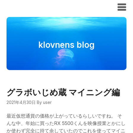
klovnens blog
klovnens blog
グラボいじめ蔵 マイニング編
2021年4月30日
By user
最近仮想通貨の価格が上がっているらしいですね。 そ
んな中、年始に買ったRX 5500くんを映像授業とかにし
か使わず完全に持て余していたのでこれを使ってマイニ