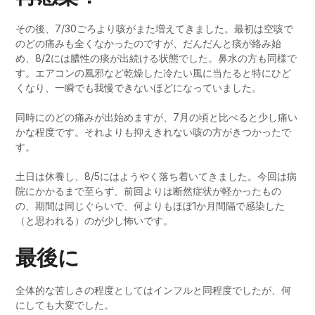
その後、7/30ごろより咳がまた増えてきました。最初は空咳で
のどの痛みも全くなかったのですが、だんだんと痰が絡み始
め、8/2には膿性の痰が出続ける状態でした。鼻水の方も同様で
す。エアコンの風邪など乾燥した冷たい風に当たると特にひど
くなり、一瞬でも我慢できないほどになっていました。
同時にのどの痛みが出始めますが、7月の頃と比べると少し痛い
かな程度です。それよりも抑えきれない咳の方がきつかったで
す。
土日は休養し、8/5にはようやく落ち着いてきました。今回は病
院にかかるまで至らず、前回よりは断然症状が軽かったもの
の、期間は同じぐらいで、何よりもほぼ1か月間隔で感染した
（と思われる）のが少し怖いです。
最後に
全体的な苦しさの程度としてはインフルと同程度でしたが、何
にしても大変でした。