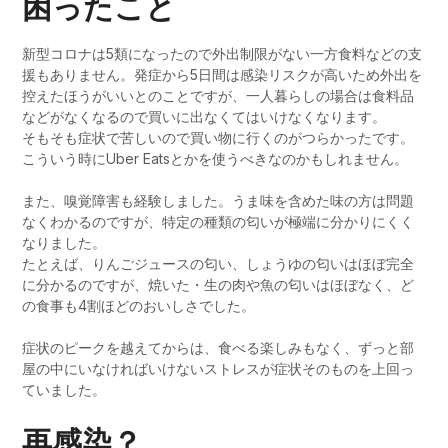
困ったこと
新型コロナは5類になったので外出制限がない一方食料などの支
援もありません。発症から5日間は感染リスクが高いため外出を
控えたほうがいいとのことですが、一人暮らしの場合は食料品
などがなくなるので買いに出なくてはいけなくなります。
そもそも症状で苦しいので買い物に行くのがつらかったです。
こういう時にUber Eatsとかを使うべきなのかもしれません。
また、嗅覚障害も経験しました。うま味を含めた味の方は問題
なくわかるのですが、特定の種類の匂いが極端に分かりにくく
なりました。
たとえば、りんごジュースの匂い、しょうゆの匂いはほぼ完全
に分かるのですが、焼いた・生の肉や魚の匂いはほぼなく、ど
の食事も4割ほどのおいしさでした。
症状のピークを越えてからは、食べる楽しみもなく、ずっと部
屋の中にいなければいけないストレスが症状そのものを上回っ
ていました。
再感染？