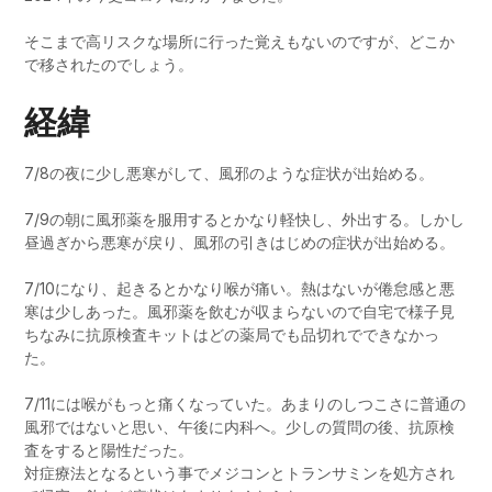
そこまで高リスクな場所に行った覚えもないのですが、どこか
で移されたのでしょう。
経緯
7/8の夜に少し悪寒がして、風邪のような症状が出始める。
7/9の朝に風邪薬を服用するとかなり軽快し、外出する。しかし
昼過ぎから悪寒が戻り、風邪の引きはじめの症状が出始める。
7/10になり、起きるとかなり喉が痛い。熱はないが倦怠感と悪
寒は少しあった。風邪薬を飲むが収まらないので自宅で様子見
ちなみに抗原検査キットはどの薬局でも品切れでできなかっ
た。
7/11には喉がもっと痛くなっていた。あまりのしつこさに普通の
風邪ではないと思い、午後に内科へ。少しの質問の後、抗原検
査をすると陽性だった。
対症療法となるという事でメジコンとトランサミンを処方され