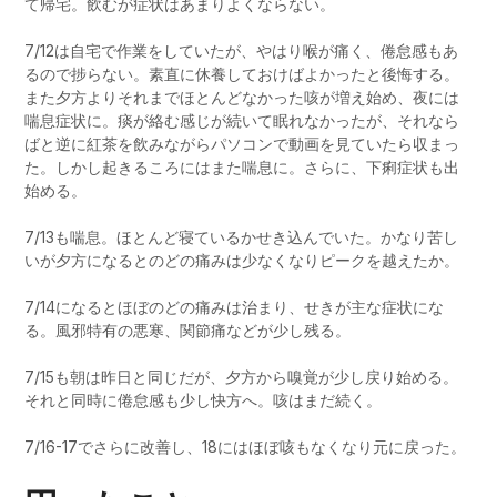
て帰宅。飲むが症状はあまりよくならない。
7/12は自宅で作業をしていたが、やはり喉が痛く、倦怠感もあ
るので捗らない。素直に休養しておけばよかったと後悔する。
また夕方よりそれまでほとんどなかった咳が増え始め、夜には
喘息症状に。痰が絡む感じが続いて眠れなかったが、それなら
ばと逆に紅茶を飲みながらパソコンで動画を見ていたら収まっ
た。しかし起きるころにはまた喘息に。さらに、下痢症状も出
始める。
7/13も喘息。ほとんど寝ているかせき込んでいた。かなり苦し
いが夕方になるとのどの痛みは少なくなりピークを越えたか。
7/14になるとほぼのどの痛みは治まり、せきが主な症状にな
る。風邪特有の悪寒、関節痛などが少し残る。
7/15も朝は昨日と同じだが、夕方から嗅覚が少し戻り始める。
それと同時に倦怠感も少し快方へ。咳はまだ続く。
7/16-17でさらに改善し、18にはほぼ咳もなくなり元に戻った。