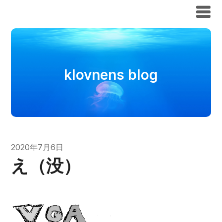
klovnens blog
klovnens blog
2020年7月6日
え（没）