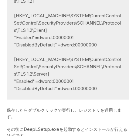
s\TLS 1.2]

[HKEY_LOCAL_MACHINE\SYSTEM\CurrentControl
Set\Control\SecurityProviders\SCHANNEL\Protocol
s\TLS 1.2\Client]

"Enabled"=dword:00000001

"DisabledByDefault"=dword:00000000

[HKEY_LOCAL_MACHINE\SYSTEM\CurrentControl
Set\Control\SecurityProviders\SCHANNEL\Protocol
s\TLS 1.2\Server]

"Enabled"=dword:00000001

"DisabledByDefault"=dword:00000000
保存したらダブルクリックで実行し、レジストリを適用しま
す。
DeepLSetup.exe
その後に
を起動するとインストールが行える
はずです。