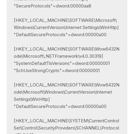
"SecureProtocols"=dword:00000aa8

[HKEY_LOCAL_MACHINE\SOFTWARE\Microsoft\
Windows\CurrentVersion\Internet Settings\WinHttp]

"DefaultSecureProtocols"=dword:00000a00

[HKEY_LOCAL_MACHINE\SOFTWARE\Wow6432N
ode\Microsoft\.NETFramework\v4.0.30319]

"SystemDefaultTlsVersions"=dword:00000001

"SchUseStrongCrypto"=dword:00000001

[HKEY_LOCAL_MACHINE\SOFTWARE\Wow6432N
ode\Microsoft\Windows\CurrentVersion\Internet 
Settings\WinHttp]

"DefaultSecureProtocols"=dword:00000a00

[HKEY_LOCAL_MACHINE\SYSTEM\CurrentControl
Set\Control\SecurityProviders\SCHANNEL\Protocol