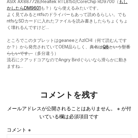
ASIX AX88772B/Realtek RTL8150/CoreChip RD9700（
もし
かしたらDM9601
も？）なら使えるみたいです。
よく見てみるとntfsのドライバーもあって読めるらしい。でも
ntfsなSDカードに入れたファイルを読み書きしたらちょくちょ
く壊れるんですけど…
ところでこのタブレットはgeaneeとΛzICHI（何て読むんです
か？）から発売されていてOEM品らしく、
真名は
Q8
という型番
らしいです。
（多分違う）
流石にクアッドコアなのでAngry Birdぐらいなら滑らかに動き
ますね…
コメントを残す
メールアドレスが公開されることはありません。
※
が付
いている欄は必須項目です
コメント
※