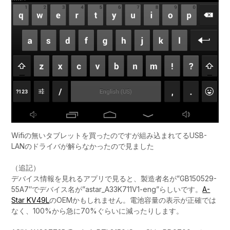
Wifiの無いタブレットを買ったのですが組み込まれてるUSB-
LANのドライバが解らなかったので見ました
（追記）
デバイス情報を見れるアプリで見ると、製造者名が”GB150529-
55A7″でデバイス名が”astar_A33K711V1-eng”らしいです。
A-
Star KV49L
のOEMかもしれません。電池容量の表示が正確では
なく、100%から急に70%ぐらいに減ったりします。