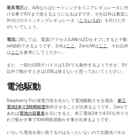
最高電圧
は、A/Bならばヒートシンクをリニアレギュレータに付
ける事で10Vまで使えるようになるはずです。それ以外は素直に
外付けのスイッチングレギュレータ（
こういうの
）を付けた方
がいいでしょう。
電流
に関しては、電源/アクセス/LANのLEDをオフにすると十数
mA節約できるようです。3/4は
ここ
、Zero/Wは
ここ
、それ以外
は
ここ
を参考にしてください。
また、一部のUSBデバイスは3.3Vでも動作するようですが、5V
以外で動かすときはUSBは使えないと思っておいてください。
電池駆動
Raspberry Piの省電力性を生かして電池駆動させる場合、
単三
電池2本で2時間程度
動作させることが出来るようです。Zeroで
あれば
電池の容量表
を元にすると、単三電池3本で4.5Vを作りそ
れで動かす事で10時間程度動かす事が出来るようです。
いちいち電池を使い捨てるのはもったいないので太陽光パネル