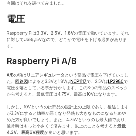
今回はそれを調べてみました。
電圧
Raspberry Piは
3.3V、2.5V、1.8V
の電圧で動いています。それ
に対してUSBは5Vなので、どこかで電圧を下げる必要がありま
す。
Raspberry Pi A/B
A/B
の頃は
リニアレギュレータ
という部品で電圧を下げていまし
た。
回路図
によると3.3Vと1.8Vは
NCP1117
で、2.5Vは
LP2980
で
電圧を落としている事が分かります。この3つの部品のスペック
から考えると、最低電圧は4.75V、最高は10Vになります。
しかし、10Vというのは部品の設計上の上限であり、後述します
が3.3Vにすると効率が悪くなり発熱も大きなものになるためや
めた方が良いでしょう。また、4.75Vというのも最大値であり、
通常時はもっと小さくて済みます。以上のことを考えると
最低
4.3V、最高6V程度
が良いと思います。