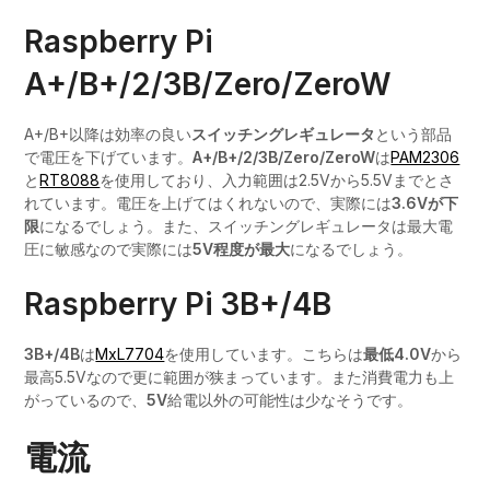
Raspberry Pi
A+/B+/2/3B/Zero/ZeroW
A+/B+以降は効率の良い
スイッチングレギュレータ
という部品
で電圧を下げています。
A+/B+/2/3B/Zero/ZeroW
は
PAM2306
と
RT8088
を使用しており、入力範囲は2.5Vから5.5Vまでとさ
れています。電圧を上げてはくれないので、実際には
3.6Vが下
限
になるでしょう。また、スイッチングレギュレータは最大電
圧に敏感なので実際には
5V程度が最大
になるでしょう。
Raspberry Pi 3B+/4B
3B+/4B
は
MxL7704
を使用しています。こちらは
最低4.0V
から
最高5.5Vなので更に範囲が狭まっています。また消費電力も上
がっているので、
5V
給電以外の可能性は少なそうです。
電流