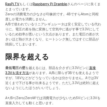
RasPi.TV
もしくは
Raspberry Pi Dramble
さんのページに良くま
とまっています。
Zeroの消費電力の少なさが印象的です。4BですらAtomと同程
度しか電力を消費しません。
A/Bで使われているリニアレギュレータは安く安定している代わ
りに、電圧の差を熱に変換して空気中に逃がす事で3.3Vにして
いるため効率が悪いという欠点があります。また電圧の差が大
きいほど熱が大きくなり、ヒートシンク無しではすぐに部品が
焼損してしまいます。
限界を超える
最低電圧の壁
を越えるには、部品を介さずに3.3Vピンに
直接
3.3Vを流す方法
があります。A/Bに限らず3Bでも使えるようで
すが、1.8Vなどがどうなっているかは分かりません。Aでは3V
近くまで下げる事が出来るようです。ただし3.3Vは絶対に超え
ないようにしたほうがいいでしょう。
A+/B+/Zero/ZeroWでは消費電力が少ないため5Vピンに3.3Vを
直接入力しても動くと思います。